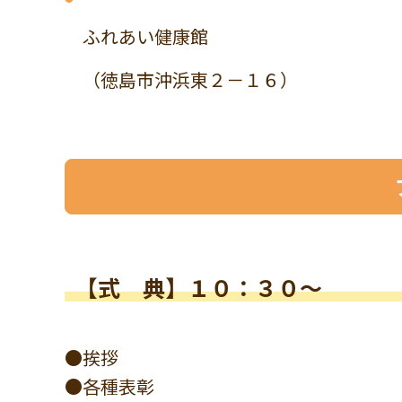
ふれあい健康館
（徳島市沖浜東２－１６）
【式 典】１０：３０～
●挨拶
●各種表彰