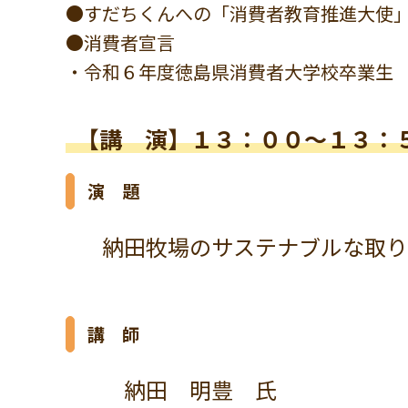
●すだちくんへの「消費者教育推進大使
●消費者宣言
・令和６年度徳島県消費者大学校卒業生
【講 演】１３：００～１３：
演 題
納田牧場のサステナブルな取り
講 師
納田 明豊 氏