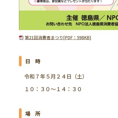
第21回消費者まつり[PDF：598KB]
日 時
令和７年５月２４
日（土）
１０：３０～１４：３０
場 所