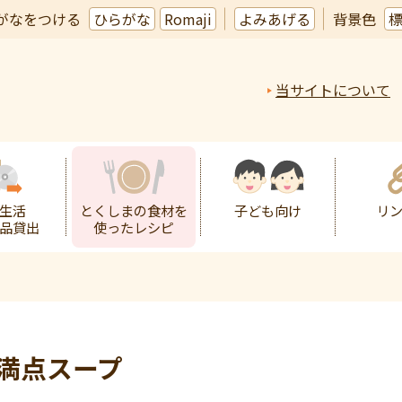
がなをつける
ひらがな
Romaji
よみあげる
背景色
当サイトについて
生活
とくしまの食材を
子ども向け
リ
品貸出
使ったレシピ
菜満点スープ