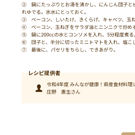
② 鍋にたっぷりとお湯を沸かし、にんじん団子と
れゆでる。氷水にとっておく。
③ べーコン、しいたけ、きくらげ、キャベツ、玉
④ べーコン、玉ねぎをサラダ油とニンニクで炒め
⑤ 鍋に200ccの水とコンソメを入れ、5分程度煮
⑥ 団子と、半分に切ったミニトマトを入れ、塩こ
⑦ 最後に、パセリをちらし、できあがり。
令和4年度 みんなが健康！県産食材料理
庄野 惠生さん