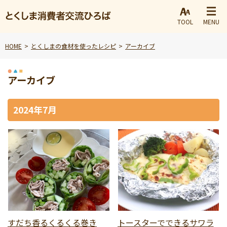
TOOL
MENU
HOME
とくしまの食材を使ったレシピ
アーカイブ
アーカイブ
2024年7月
すだち香るくるくる巻き
トースターでできるサワラ