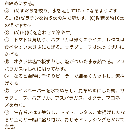
布締めにする。
② (A)すだちを絞り、水を足して10ccになるようにす
る。(B)ゼラチンを約５ccの湯で溶かす。(C)砂糖を約10cc
の湯で溶かす。
③ (A)(B)(C)を合わせて冷やす。
④ トマトは角切り、パプリカは薄くスライス、レタスは
食べやすい大きさにちぎる。サラダリーフは洗ってザルに
あげる。
⑤ オクラは塩で板ずりし、塩がついたまま茹でる。アス
パラガスは長めに切って蒸す。
⑥ なると金時は千切りピーラーで細長くカットし、素揚
げする。
⑦ ライスペーパーを水でぬらし、昆布締めにした鯛、サ
ラダリーフ、パプリカ、アスパラガス、オクラ、マヨネー
ズを巻く。
⑧ 生春巻きは３等分し、トマト、レタス、素揚げしたな
ると金時と一緒に盛り付け、青じそドレッシングをかけて
完成。