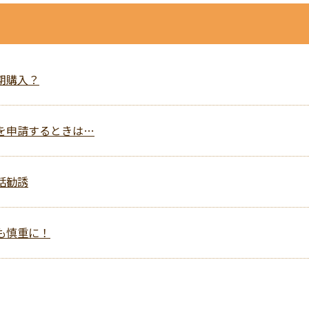
定期購入？
証を申請するときは…
電話勧誘
れも慎重に！